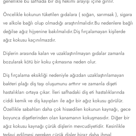
genellikle bu safhada bir diş hekimi arayışı içine girilir.
Öncelikle kokunun tüketilen gıdalara ( soğan, sarımsak ), sigara
ve alkole bağlı olup olmadığı araştırılmalıdır.Bu nedenlere bağlı
değilse ağız hijyenine bakılmalıdır.Diş fırçalamayan kişilerde
ağız kokusu kaçınılmazdır.
Dişlerin arasında kalan ve uzaklaştırılmayan gıdalar zamanla
bozularak kötü bir koku çıkmasına neden olur.
Diş fırçalama eksikliği nedeniyle ağızdan uzaklaştırılamayan
bakteri plağı diş taşı oluşumunu arttırır ve zamanla dişeti
hastalıkları ortaya çıkar. İleri safhadaki diş eti hastalıklarında
ciddi kemik ve diş kayıpları ile ağır bir ağız kokusu görülür.
Özellikle sabahları daha çok hissedilen kokunun kaynağı, gece
boyunca dişetlerinden olan kanamanın kokuşmasıdır. Diğer bir
ağız kokusu kaynağı çürük dişlerin mevcudiyetidir. Kesinlikle
tedavi edilmesi gereken çürük dişler biraz daha ihmal