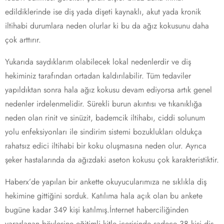
edildiklerinde ise diş yada dişeti kaynaklı, akut yada kronik
iltihabi durumlara neden olurlar ki bu da ağız kokusunu daha
çok arttırır.
Yukarıda saydıklarım olabilecek lokal nedenlerdir ve diş
hekiminiz tarafından ortadan kaldırılabilir. Tüm tedaviler
yapıldıktan sonra hala ağız kokusu devam ediyorsa artık genel
nedenler irdelenmelidir. Sürekli burun akıntısı ve tıkanıklığa
neden olan rinit ve sinüzit, bademcik iltihabı, ciddi solunum
yolu enfeksiyonları ile sindirim sistemi bozuklukları oldukça
rahatsız edici iltihabi bir koku oluşmasına neden olur. Ayrıca
şeker hastalarında da ağızdaki aseton kokusu çok karakteristiktir.
Haberx’de yapılan bir ankette okuyucularımıza ne sıklıkla diş
hekimine gittiğini sorduk. Katılıma hala açık olan bu ankete
bugüne kadar 349 kişi katılmış.İnternet haberciliğinden
yararlanan böylesine eğitimli kitle içerisinde sadece 38 kişi diş