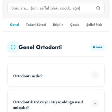
Genel
Tedavi Süreci
Erişkin
Çocuk
Şeffaf Plak
Li
Genel Ortodonti
8 soru
+
Ortodonti nedir?
Ortodonti, dişlerin, çenelerin ve yüzün gelişimini
inceleyen; bozuk kapanış ile çarpık dişleri teşhis
Ortodontik tedaviye ihtiyaç olduğu nasıl
+
edip tedavi eden diş hekimliği uzmanlık dalıdır.
anlaşılır?
Ortodontist
, diş hekimliği fakültesi mezuniyeti