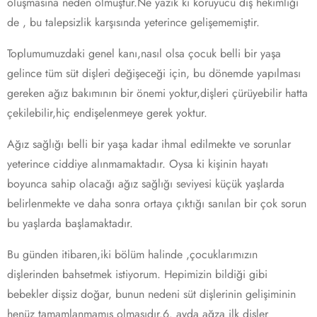
oluşmasına neden olmuştur.Ne yazık ki koruyucu diş hekimliği
de , bu talepsizlik karşısında yeterince gelişememiştir.
Toplumumuzdaki genel kanı,nasıl olsa çocuk belli bir yaşa
gelince tüm süt dişleri değişeceği için, bu dönemde yapılması
gereken ağız bakımının bir önemi yoktur,dişleri çürüyebilir hatta
çekilebilir,hiç endişelenmeye gerek yoktur.
Ağız sağlığı belli bir yaşa kadar ihmal edilmekte ve sorunlar
yeterince ciddiye alınmamaktadır. Oysa ki kişinin hayatı
boyunca sahip olacağı ağız sağlığı seviyesi küçük yaşlarda
belirlenmekte ve daha sonra ortaya çıktığı sanılan bir çok sorun
bu yaşlarda başlamaktadır.
Bu günden itibaren,iki bölüm halinde ,çocuklarımızın
dişlerinden bahsetmek istiyorum. Hepimizin bildiği gibi
bebekler dişsiz doğar, bunun nedeni süt dişlerinin gelişiminin
henüz tamamlanmamış olmasıdır.6. ayda ağza ilk dişler