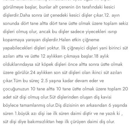
görülmeye başlar, bunlar alt çenenin ön tarafındaki kesici
dişlerdir.Daha sonra üst çenedeki kesici dişler çıkar.12. ayın
sonunda dört tane altta dört tane üstte olmak üzere toplam sekiz
dişleri olmuş olur, ancak bu dişler sadece yiyecekleri ısırıp
koparmaya yarayan dişlerdir.Halen etkin çiğneme
yapabilecekleri dişleri yoktur. İlk çiğneyici dişleri yani birinci süt
azıları atta ve üstte 12 aylıkken çıkmaya başlar.18 aylık
olduklarındaysa süt köpek dişleri önce altta sonra üstte olmak
üzere görülür.24 aylıkken son süt dişleri olan ikinci süt azıları
çıkar.Tüm bu süreç 2.5 yaşına kadar devam eder ve
çocuğunuzun 10 tane altta 10 tane üstte olmak üzere toplam 20
adet süt dişi olmuş olur.Süt dişlerinden oluşan diş kavisi
böylece tamamlanmış olur.Diş dizisinin en arkasından 6 yaşında
süren 1.büyük azı dişi ise ilk süren daimi diştir ve ne yazık ki ,
süt dişi diye bakımsızlıktan hep ilk çürüyen daimi diş olur.