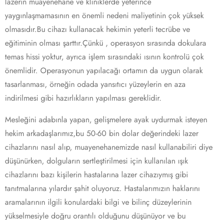
lazerin muayenehane ve kliniklerde yeterince
yaygınlaşmamasının en önemli nedeni maliyetinin çok yüksek
olmasıdır.Bu cihazı kullanacak hekimin yeterli tecrübe ve
eğitiminin olması şarttır.Çünkü , operasyon sırasında dokulara
temas hissi yoktur, ayrıca işlem sırasındaki ısının kontrolü çok
önemlidir. Operasyonun yapılacağı ortamın da uygun olarak
tasarlanması, örneğin odada yansıtıcı yüzeylerin en aza
indirilmesi gibi hazırlıkların yapılması gereklidir.
Mesleğini adabınla yapan, gelişmelere ayak uydurmak isteyen
hekim arkadaşlarımız,bu 50-60 bin dolar değerindeki lazer
cihazlarını nasıl alıp, muayenehanemizde nasıl kullanabiliri diye
düşünürken, dolguların sertleştirilmesi için kullanılan ışık
cihazlarını bazı kişilerin hastalarına lazer cihazıymış gibi
tanıtmalarına yılardır şahit oluyoruz. Hastalarımızın haklarını
aramalarının ilgili konulardaki bilgi ve bilinç düzeylerinin
yükselmesiyle doğru orantılı olduğunu düşünüyor ve bu