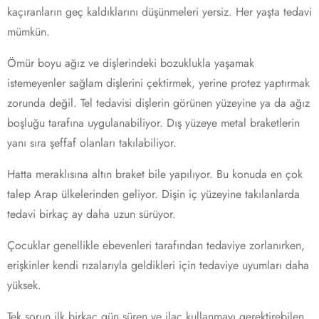
kaçıranların geç kaldıklarını düşünmeleri yersiz. Her yaşta tedavi
mümkün.
Ömür boyu ağız ve dişlerindeki bozuklukla yaşamak
istemeyenler sağlam dişlerini çektirmek, yerine protez yaptırmak
zorunda değil. Tel tedavisi dişlerin görünen yüzeyine ya da ağız
boşluğu tarafına uygulanabiliyor. Dış yüzeye metal braketlerin
yanı sıra şeffaf olanları takılabiliyor.
Hatta meraklısına altın braket bile yapılıyor. Bu konuda en çok
talep Arap ülkelerinden geliyor. Dişin iç yüzeyine takılanlarda
tedavi birkaç ay daha uzun sürüyor.
Çocuklar genellikle ebevenleri tarafından tedaviye zorlanırken,
erişkinler kendi rızalarıyla geldikleri için tedaviye uyumları daha
yüksek.
Tek sorun ilk birkaç gün süren ve ilaç kullanmayı gerektirebilen